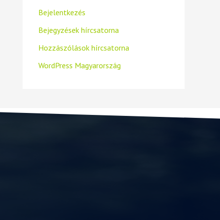
Bejelentkezés
Bejegyzések hírcsatorna
Hozzászólások hírcsatorna
WordPress Magyarország