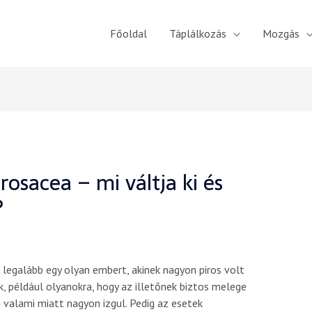
Főoldal
Táplálkozás
Mozgás
osacea – mi váltja ki és
?
legalább egy olyan embert, akinek nagyon piros volt
k, például olyanokra, hogy az illetőnek biztos melege
g valami miatt nagyon izgul. Pedig az esetek