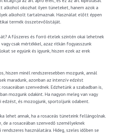
 kitágítja az arc apró ereit, és ez az arc kipirulását
t alkohol okozhat ilyen tüneteket, hanem azok a
elyek alkoholt tartalmaznak. Használat előtt éppen
ikai termék összetevőlistáját.
t? A fűszeres és forró ételek szintén okai lehetnek
e vagy csak mértékkel, azaz ritkán fogyasszunk
lokat se együnk és igyunk, hiszen ezek az erek
s, hiszen minél rendszeresebben mozgunk, annál
sek maradunk, azonban az intenzív edzést
k rosaceában szenvednek. Edzhetünk a szabadban is,
okban mozgunk odakint. Ha nagyon meleg van vagy
ri edzést, és mozogjunk, sportoljunk odabent.
ka lehet annak, ha a rosaceás tüneteink fellángolnak.
e, de a rosaceában szenvedő személyeknek
ő rendszeres használatára. Hideg, szeles időben se