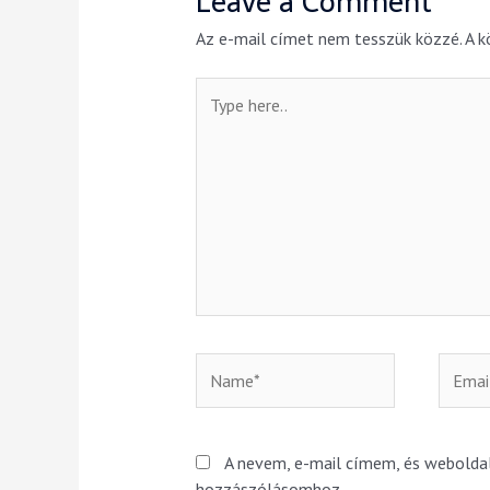
Leave a Comment
Az e-mail címet nem tesszük közzé.
A 
A nevem, e-mail címem, és webold
hozzászólásomhoz.