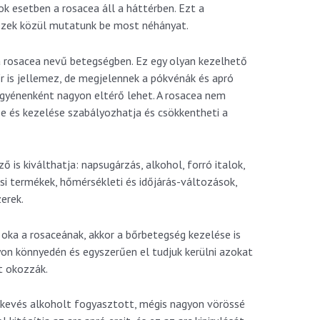
k esetben a rosacea áll a háttérben. Ezt a
 ezek közül mutatunk be most néhányat.
 rosacea nevű betegségben. Ez egy olyan kezelhető
r is jellemez, de megjelennek a pókvénák és apró
egyénenként nagyon eltérő lehet. A rosacea nem
se és kezelése szabályozhatja és csökkentheti a
 is kiválthatja: napsugárzás, alkohol, forró italok,
ási termékek, hőmérsékleti és időjárás-változások,
erek.
 oka a rosaceának, akkor a bőrbetegség kezelése is
yon könnyedén és egyszerűen el tudjuk kerülni azokat
t okozzák.
n kevés alkoholt fogyasztott, mégis nagyon vörössé