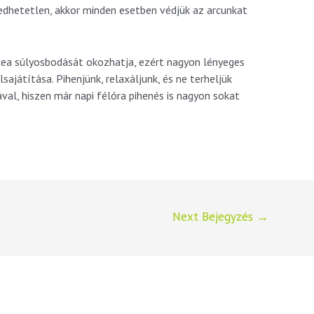
gedhetetlen, akkor minden esetben védjük az arcunkat
acea súlyosbodását okozhatja, ezért nagyon lényeges
sajátítása. Pihenjünk, relaxáljunk, és ne terheljük
al, hiszen már napi félóra pihenés is nagyon sokat
Next Bejegyzés
→