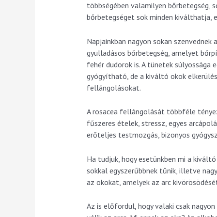
többségében valamilyen bőrbetegség, so
bőrbetegséget sok minden kiválthatja,
Napjainkban nagyon sokan szenvednek a
gyulladásos bőrbetegség, amelyet bőrpí
fehér dudorok is. A tünetek súlyossága 
gyógyítható, de a kiváltó okok elkerülé
fellángolásokat.
A rosacea fellángolását többféle tényező
fűszeres ételek, stressz, egyes arcápol
erőteljes testmozgás, bizonyos gyógysz
Ha tudjuk, hogy esetünkben mi a kiváltó
sokkal egyszerűbbnek tűnik, illetve nag
az okokat, amelyek az arc kivörösödésé
Az is előfordul, hogy valaki csak nagyo