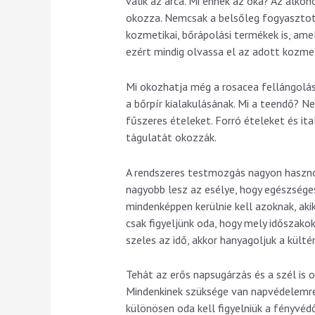
válik az arca. Mi ennek az oka? Az alkohol
okozza. Nemcsak a belsőleg fogyasztot
kozmetikai, bőrápolási termékek is, am
ezért mindig olvassa el az adott kozmet
Mi okozhatja még a rosacea fellángolásá
a bőrpír kialakulásának. Mi a teendő? N
fűszeres ételeket. Forró ételeket és ita
tágulatát okozzák.
A rendszeres testmozgás nagyon haszno
nagyobb lesz az esélye, hogy egészsége
mindenképpen kerülnie kell azoknak, aki
csak figyeljünk oda, hogy mely időszak
szeles az idő, akkor hanyagoljuk a külté
Tehát az erős napsugárzás és a szél is o
Mindenkinek szüksége van napvédelemr
különösen oda kell figyelniük a fényvéd