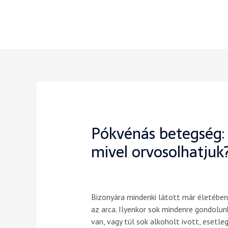
Pókvénás betegség: r
mivel orvosolhatjuk
Bizonyára mindenki látott már életében 
az arca. Ilyenkor sok mindenre gondolun
van, vagy túl sok alkoholt ivott, esetle