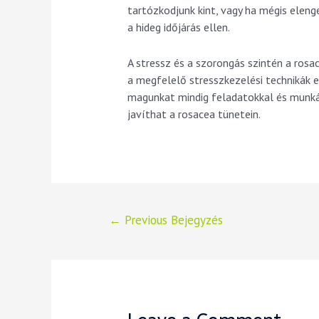
tartózkodjunk kint, vagy ha mégis elen
a hideg időjárás ellen.
A stressz és a szorongás szintén a ros
a megfelelő stresszkezelési technikák el
magunkat mindig feladatokkal és munkáv
javíthat a rosacea tünetein.
←
Previous Bejegyzés