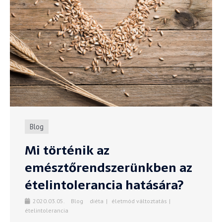
Blog
Mi történik az
emésztőrendszerünkben az
ételintolerancia hatására?
2020.03.05.
Blog
diéta
életmód változtatás
ételintolerancia