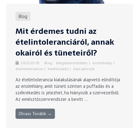
Blog
Mit érdemes tudni az
ételintoleranciáról, annak
okairól és tüneteiről?
2020.03.05.
Blog
bélgáztermelődés
enzimhiány
ételintolerancia
hasfeszülés
hasi görcsök
Az ételintolerancia kialakulásának alapvető elindítója
az enzimhiány, amit tüneti szinten a puffadás és a
székrekedés is jelezhet, ha hiányozik a szervezetből.
Az emésztőszervrendszer a bevitt ...
Olvass Tovább →