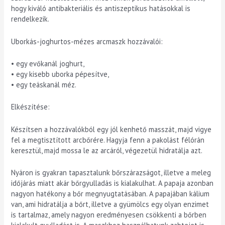
hogy kiváló antibakteriális és antiszeptikus hatásokkal is
rendelkezik.
Uborkás-joghurtos-mézes arcmaszk hozzávalói:
• egy evőkanál joghurt,
• egy kisebb uborka pépesítve,
• egy teáskanál méz.
Elkészítése:
Készítsen a hozzávalókból egy jól kenhető masszát, majd vigye
fel a megtisztított arcbőrére. Hagyja fenn a pakolást félórán
keresztül, majd mossa le az arcáról, végezetül hidratálja azt.
Nyáron is gyakran tapasztalunk bőrszárazságot, illetve a meleg
időjárás miatt akár bőrgyulladás is kialakulhat. A papaja azonban
nagyon hatékony a bőr megnyugtatásában. A papajában kálium
van, ami hidratálja a bőrt, illetve a gyümölcs egy olyan enzimet
is tartalmaz, amely nagyon eredményesen csökkenti a bőrben