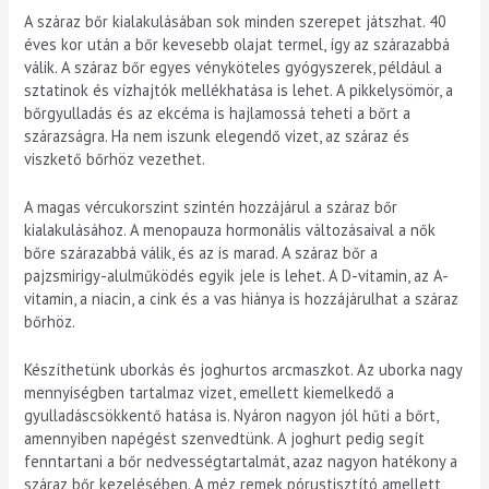
A száraz bőr kialakulásában sok minden szerepet játszhat. 40
éves kor után a bőr kevesebb olajat termel, így az szárazabbá
válik. A száraz bőr egyes vényköteles gyógyszerek, például a
sztatinok és vízhajtók mellékhatása is lehet. A pikkelysömör, a
bőrgyulladás és az ekcéma is hajlamossá teheti a bőrt a
szárazságra. Ha nem iszunk elegendő vizet, az száraz és
viszkető bőrhöz vezethet.
A magas vércukorszint szintén hozzájárul a száraz bőr
kialakulásához. A menopauza hormonális változásaival a nők
bőre szárazabbá válik, és az is marad. A száraz bőr a
pajzsmirigy-alulműködés egyik jele is lehet. A D-vitamin, az A-
vitamin, a niacin, a cink és a vas hiánya is hozzájárulhat a száraz
bőrhöz.
Készíthetünk uborkás és joghurtos arcmaszkot. Az uborka nagy
mennyiségben tartalmaz vizet, emellett kiemelkedő a
gyulladáscsökkentő hatása is. Nyáron nagyon jól hűti a bőrt,
amennyiben napégést szenvedtünk. A joghurt pedig segít
fenntartani a bőr nedvességtartalmát, azaz nagyon hatékony a
száraz bőr kezelésében. A méz remek pórustisztító amellett,