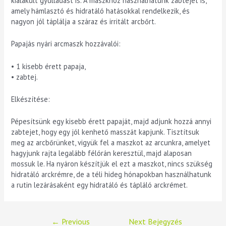
kialakult gyulladást is. A maszkhoz használhatunk zabtejet is,
amely hámlasztó és hidratáló hatásokkal rendelkezik, és
nagyon jól táplálja a száraz és irritált arcbőrt.
Papajás nyári arcmaszk hozzávalói:
• 1 kisebb érett papaja,
• zabtej.
Elkészítése:
Pépesítsünk egy kisebb érett papaját, majd adjunk hozzá annyi
zabtejet, hogy egy jól kenhető masszát kapjunk. Tisztítsuk
meg az arcbőrünket, vigyük fel a maszkot az arcunkra, amelyet
hagyjunk rajta legalább félórán keresztül, majd alaposan
mossuk le. Ha nyáron készítjük el ezt a maszkot, nincs szükség
hidratáló arckrémre, de a téli hideg hónapokban használhatunk
a rutin lezárásaként egy hidratáló és tápláló arckrémet.
←
Previous
Next Bejegyzés