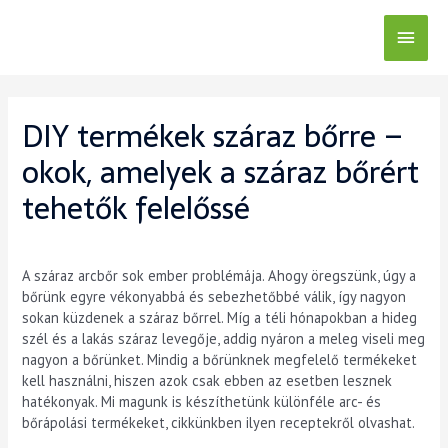
DIY termékek száraz bőrre –
okok, amelyek a száraz bőrért
tehetők felelőssé
A száraz arcbőr sok ember problémája. Ahogy öregszünk, úgy a
bőrünk egyre vékonyabbá és sebezhetőbbé válik, így nagyon
sokan küzdenek a száraz bőrrel. Míg a téli hónapokban a hideg
szél és a lakás száraz levegője, addig nyáron a meleg viseli meg
nagyon a bőrünket. Mindig a bőrünknek megfelelő termékeket
kell használni, hiszen azok csak ebben az esetben lesznek
hatékonyak. Mi magunk is készíthetünk különféle arc- és
bőrápolási termékeket, cikkünkben ilyen receptekről olvashat.