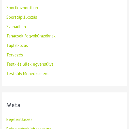
Sportközpontban
Sporttáplálkozás
Szabadban
Tanácsok fogyókúrázóknak
Táplálkozás
Tervezés
Test- és lélek egyensúlya
Testsúly Menedzsment
Meta
Bejelentkezés
Bejegyzések hírcsatorna