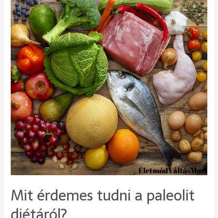
Mit érdemes tudni a paleolit
diétáról?