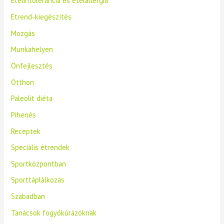
Ételintolerancia és ételallergia
Étrend-kiegészítés
Mozgás
Munkahelyen
Önfejlesztés
Otthon
Paleolit diéta
Pihenés
Receptek
Speciális étrendek
Sportközpontban
Sporttáplálkozás
Szabadban
Tanácsok fogyókúrázóknak