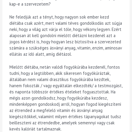
kap-e a szervezetem?
Ne feledjük azt a tényt, hogy nagyon sok ember kezd
diétába csak azért, mert valami téves gondolkodás azt súgja
neki, hogy a világ azt várja el tőle, hogy vékony legyen. Ezért
alaposan át kell gondolni mielőtt diétázni kezdenél azt a
jogos kérdést is, hogy hogyan lesz biztosítva a szervezeted
számára a szükséges ásványi anyag, vitamin, enzim, aminosav
ellátás az idő alatt, amíg diétázol.
Mielőtt diétába, netán valódi fogyókúrába kezdenél, fontos
tudni, hogy a legtöbben, akik sikeresen fogyókúráztak,
általában nem valami drasztikus fogyókúrába kezdtek,
hanem fokozták / vagy egyáltalán elkezdték/ a testmozgást,
és naponta többször értékes ételeket fogyasztottak. Ha
mégis azon gondolkodsz, hogy fogyókúrába kezdesz,
mindenképpen gondoskodj arról, hogyan fogod kiegészíteni
az étrended a megfelelő vitamin és ásványi anyag
kiegészítőkkel, valamint milyen értékes tápanyagokat tudsz
beilleszteni az étrendedbe, amelyek semennyi vagy csak
kevés kalóriát tartalmaznak.