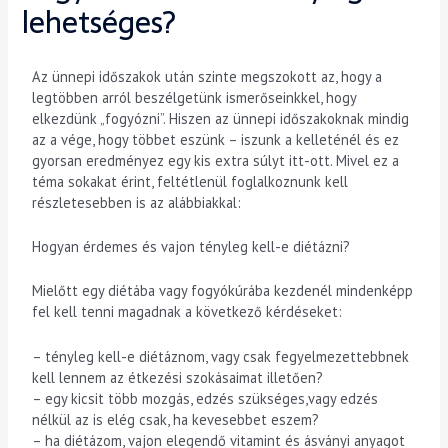
lehetséges?
Az ünnepi időszakok után szinte megszokott az, hogy a
legtöbben arról beszélgetünk ismerőseinkkel, hogy
elkezdünk „fogyózni”. Hiszen az ünnepi időszakoknak mindig
az a vége, hogy többet eszünk – iszunk a kelleténél és ez
gyorsan eredményez egy kis extra súlyt itt-ott. Mivel ez a
téma sokakat érint, feltétlenül foglalkoznunk kell
részletesebben is az alábbiakkal:
Hogyan érdemes és vajon tényleg kell-e diétázni?
Mielőtt egy diétába vagy fogyókúrába kezdenél mindenképp
fel kell tenni magadnak a következő kérdéseket:
– tényleg kell-e diétáznom, vagy csak fegyelmezettebbnek
kell lennem az étkezési szokásaimat illetően?
– egy kicsit több mozgás, edzés szükséges,vagy edzés
nélkül az is elég csak, ha kevesebbet eszem?
– ha diétázom, vajon elegendő vitamint és ásványi anyagot