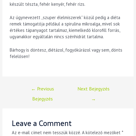
készült tészta, fehér kenyér, fehér rizs.
Az úgynevezett „szuper élelmiszerek” közül pedig a diéta
remek támogatója például a spirulina mikroalga, mivel sok
értékes tápanyagot tartalmaz, kiemelkedő klorofill forrás,
ugyanakkor egyáltalán nincs szénhidrát tartalma.
Bárhogy is döntesz, diétázol, fogyókúrázol vagy sem, dönts
felelősen!
←
Previous
Next Bejegyzés
Bejegyzés
→
Leave a Comment
Az e-mail címet nem tesszük közzé.
A kötelező mezőket
*